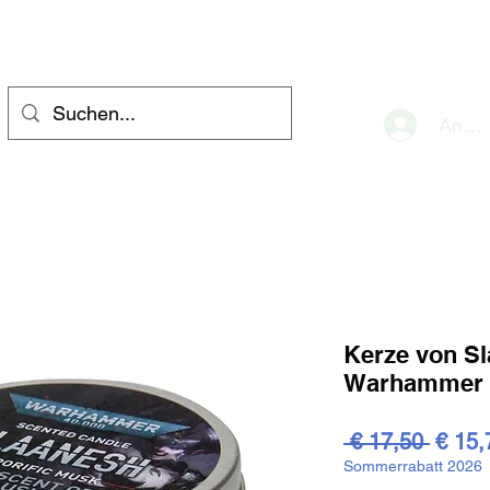
eve
Anme
Kerze von S
Warhammer 
Stand
 € 17,50 
€ 15,
Sommerrabatt 2026