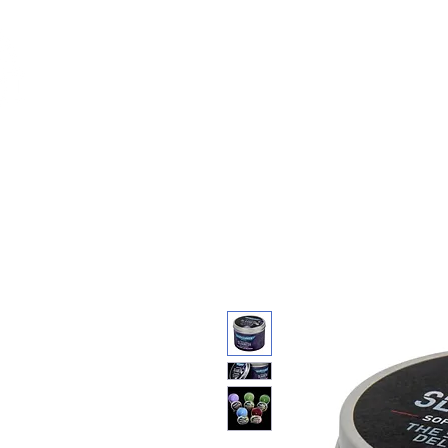
Feuerwerk-St
Feuerwerk für jeden Anlass