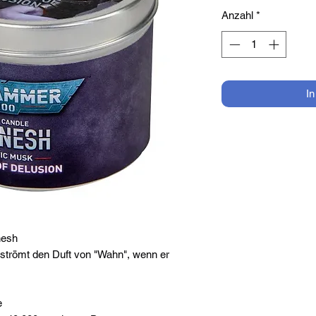
Anzahl
*
I
nesh
strömt den Duft von "Wahn", wenn er
e