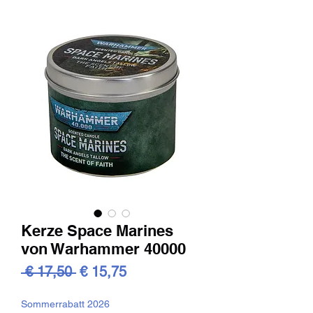
Kerze Space Marines
von Warhammer 40000
Standardpreis
Sale-
 € 17,50 
€ 15,75
Preis
Sommerrabatt 2026