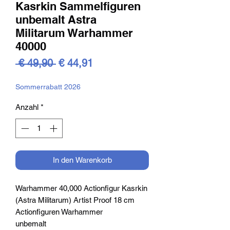
Kasrkin Sammelfiguren
unbemalt Astra
Militarum Warhammer
40000
Standardpreis
Sale-
 € 49,90 
€ 44,91
Preis
Sommerrabatt 2026
Anzahl
*
In den Warenkorb
Warhammer 40,000 Actionfigur Kasrkin
(Astra Militarum) Artist Proof 18 cm
Actionfiguren Warhammer
unbemalt