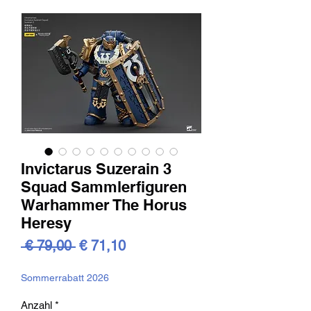
Invictarus Suzerain 3
Squad Sammlerfiguren
Warhammer The Horus
Heresy
Standardpreis
Sale-
 € 79,00 
€ 71,10
Preis
Sommerrabatt 2026
Anzahl
*