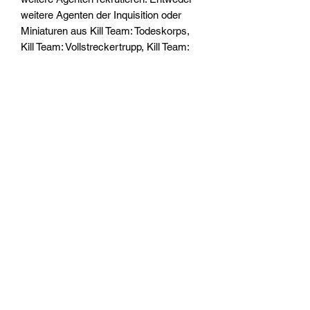
weitere Agenten der Inquisition oder
Miniaturen aus Kill Team: Todeskorps,
Kill Team: Vollstreckertrupp, Kill Team:
Entertruppen der Imperialen
Kriegsflotte, Kill Team: Kasrkin,
Schwestern der Stille oder Tempestus
Gardisten – alle jeweils separat
erhätlich.
Dieses Set ist alternativ ohne
Markerbogen auch für Warhammer
40.000 erhältlich.
Widerrufsrecht