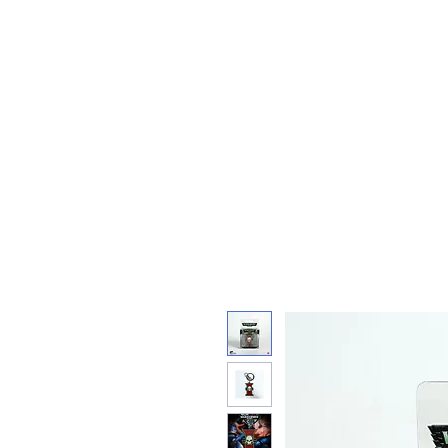
Feuerwerk-St
Feuerwerk für jeden Anlass