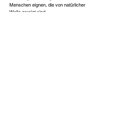
Menschen eignen, die von natürlicher
Wolle gereizt sind.
Widerrufsrecht
Wir über Uns
Zahlungsinformationen
Kontakt
Informationen zu Feuerwerk
Versandinformationen