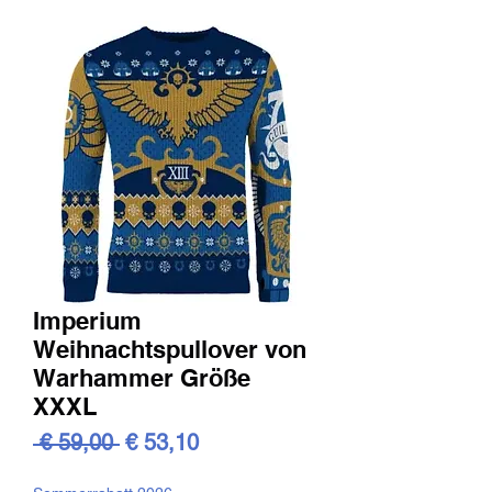
Imperium
Weihnachtspullover von
Warhammer Größe
XXXL
Standardpreis
Sale-
 € 59,00 
€ 53,10
Preis