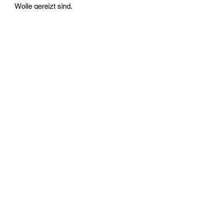
Wolle gereizt sind.
Widerrufsrecht
Wir über Uns
Zahlungsinformationen
Kontakt
Informationen zu Feuerwerk
Versandinformationen
VPI-Studie zur Emission von Feinstaub durch Feuerwerk