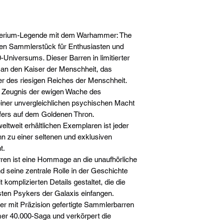
mperium-Legende mit dem Warhammer: The
en Sammlerstück für Enthusiasten und
niversums. Dieser Barren in limitierter
 an den Kaiser der Menschheit, das
her des riesigen Reiches der Menschheit.
es Zeugnis der ewigen Wache des
iner unvergleichlichen psychischen Macht
fers auf dem Goldenen Thron.
weltweit erhältlichen Exemplaren ist jeder
hn zu einer seltenen und exklusiven
t.
rren ist eine Hommage an die unaufhörliche
 seine zentrale Rolle in der Geschichte
omplizierten Details gestaltet, die die
ten Psykers der Galaxis einfangen.
er mit Präzision gefertigte Sammlerbarren
mmer 40.000-Saga und verkörpert die