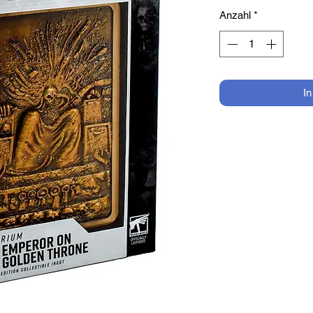
Anzahl
*
I