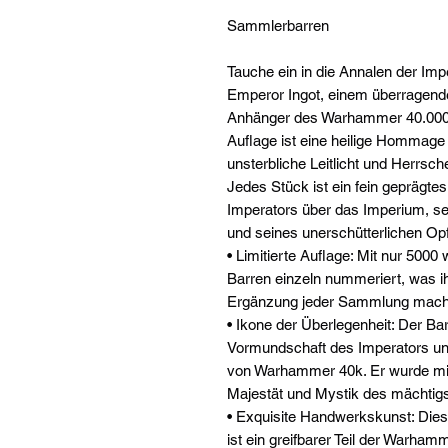
Sammlerbarren
Tauche ein in die Annalen der I
Emperor Ingot, einem überragend
Anhänger des Warhammer 40.000-U
Auflage ist eine heilige Hommage
unsterbliche Leitlicht und Herrsc
Jedes Stück ist ein fein geprägt
Imperators über das Imperium, se
und seines unerschütterlichen Op
• Limitierte Auflage: Mit nur 5000 
Barren einzeln nummeriert, was i
Ergänzung jeder Sammlung mach
• Ikone der Überlegenheit: Der Ba
Vormundschaft des Imperators und
von Warhammer 40k. Er wurde mit k
Majestät und Mystik des mächtigs
• Exquisite Handwerkskunst: Dies
ist ein greifbarer Teil der Warha