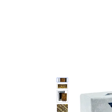
Feuerwerk-St
Feuerwerk für jeden Anlass