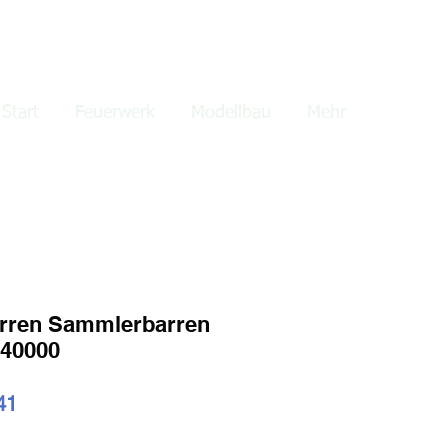
lden
Start
Feuerwerk
Modellbau
Mehr
rren Sammlerbarren
40000
ardpreis
Sale-
41
Preis