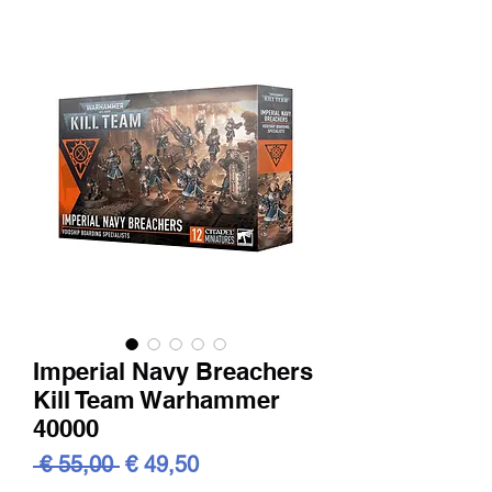
Imperial Navy Breachers
Kill Team Warhammer
40000
Standardpreis
Sale-
 € 55,00 
€ 49,50
Preis