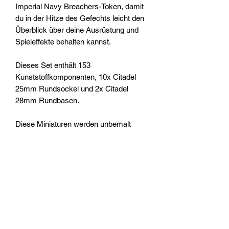
Imperial Navy Breachers-Token, damit
du in der Hitze des Gefechts leicht den
Überblick über deine Ausrüstung und
Spieleffekte behalten kannst.
Dieses Set enthält 153
Kunststoffkomponenten, 10x Citadel
25mm Rundsockel und 2x Citadel
28mm Rundbasen.
Diese Miniaturen werden unbemalt
geliefert und müssen zusammengebaut
werden – wir empfehlen die
Verwendung von Citadel Plastic Glue
und Citadel Colour Farben.