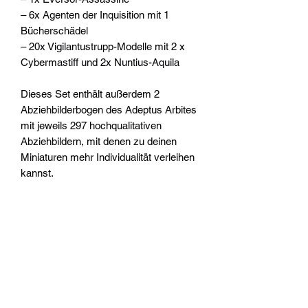
– 6x Agenten der Inquisition mit 1
Bücherschädel
– 20x Vigilantustrupp-Modelle mit 2 x
Cybermastiff und 2x Nuntius-Aquila
Dieses Set enthält außerdem 2
Abziehbilderbogen des Adeptus Arbites
mit jeweils 297 hochqualitativen
Abziehbildern, mit denen zu deinen
Miniaturen mehr Individualität verleihen
kannst.
Dieses Set besteht aus 492
Kunststoffkomponenten und enthält 1
Citadel-Schlitzrundbase (32 mm), 20x
Citadel-Rundbase (28,5 mm), 2x
Citadel-Rundbase (32 mm) und 10x
Citadel-Rundbase (25 mm). Diese
Miniaturen werden unbemalt geliefert