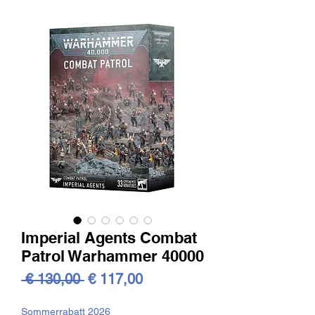
Imperial Agents Combat
Patrol Warhammer 40000
Standardpreis
Sale-
 € 130,00 
€ 117,00
Preis
Sommerrabatt 2026