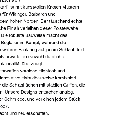
rl" ist mit kunstvollen Knoten Mustern
s für Wikinger, Barbaren und
s dem hohen Norden. Der täuschend echte
he Finish verleihen dieser Polsterwaffe
k. Die robuste Bauweise macht das
 Begleiter im Kampf, während die
em wahren Blickfang auf jedem Schlachtfeld
lsterwaffe, die sowohl durch ihre
nktionalität überzeugt.
rwaffen vereinen Hightech und
e innovative Hybridbauweise kombiniert
ie Schlagflächen mit stabilen Griffen, die
den. Unsere Designs entstehen analog,
cher Schmiede, und verleihen jedem Stück
Look.
acht und neu erschaffen.