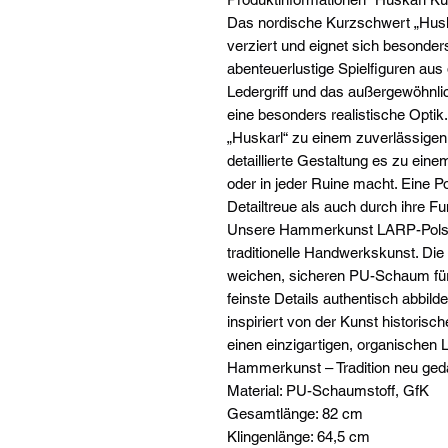
Das nordische Kurzschwert „Huska
verziert und eignet sich besonder
abenteuerlustige Spielfiguren au
Ledergriff und das außergewöhnlic
eine besonders realistische Opti
„Huskarl“ zu einem zuverlässigen
detaillierte Gestaltung es zu ein
oder in jeder Ruine macht. Eine Po
Detailtreue als auch durch ihre Fu
Unsere Hammerkunst LARP-Polste
traditionelle Handwerkskunst. Di
weichen, sicheren PU-Schaum für d
feinste Details authentisch abbil
inspiriert von der Kunst historis
einen einzigartigen, organischen 
Hammerkunst – Tradition neu ged
Material: PU-Schaumstoff, GfK
Gesamtlänge: 82 cm
Klingenlänge: 64,5 cm