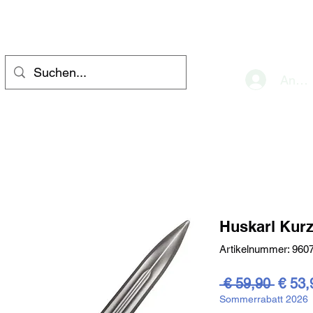
eve
Anme
Huskarl Kur
Artikelnummer: 960
Stand
 € 59,90 
€ 53,
Sommerrabatt 2026