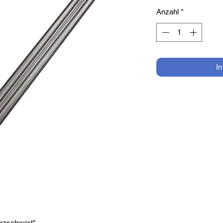
Anzahl
*
I
urzschwert"