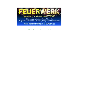
Widerrufsrecht
Wir über Uns
Zahlungsinformationen
Kontakt
Informationen zu Feuerwerk
Versandinformationen
VPI-Studie zur Emission von Feinstaub durch Feuerwerk