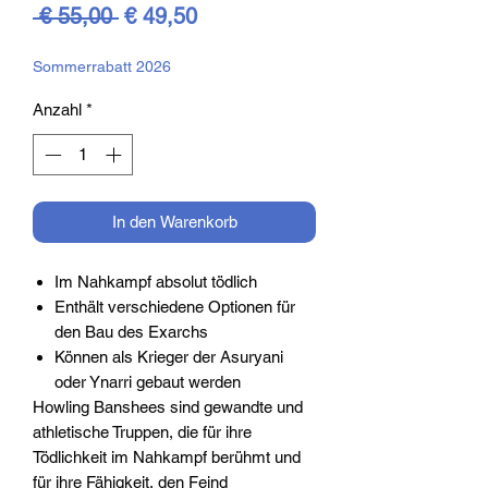
Standardpreis
Sale-
 € 55,00 
€ 49,50
Preis
Sommerrabatt 2026
Anzahl
*
In den Warenkorb
Im Nahkampf absolut tödlich
Enthält verschiedene Optionen für
den Bau des Exarchs
Können als Krieger der Asuryani
oder Ynarri gebaut werden
Howling Banshees sind gewandte und
athletische Truppen, die für ihre
Tödlichkeit im Nahkampf berühmt und
für ihre Fähigkeit, den Feind