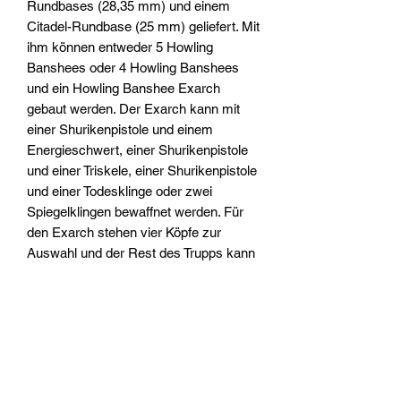
Rundbases (28,35 mm) und einem
Citadel-Rundbase (25 mm) geliefert. Mit
ihm können entweder 5 Howling
Banshees oder 4 Howling Banshees
und ein Howling Banshee Exarch
gebaut werden. Der Exarch kann mit
einer Shurikenpistole und einem
Energieschwert, einer Shurikenpistole
und einer Triskele, einer Shurikenpistole
und einer Todesklinge oder zwei
Spiegelklingen bewaffnet werden. Für
den Exarch stehen vier Köpfe zur
Auswahl und der Rest des Trupps kann
mit Helmen oder ohne gebaut werden.
Der Bausatz enthält außerdem ein aus
einem Teil bestehendes Aeldari-Symbol,
das alternativ als Missionszielmarker
verwendet werden kann.