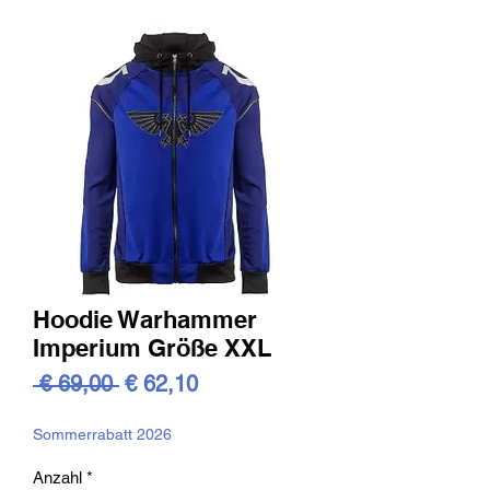
Hoodie Warhammer
Imperium Größe XXL
Standardpreis
Sale-
 € 69,00 
€ 62,10
Preis
Sommerrabatt 2026
Anzahl
*