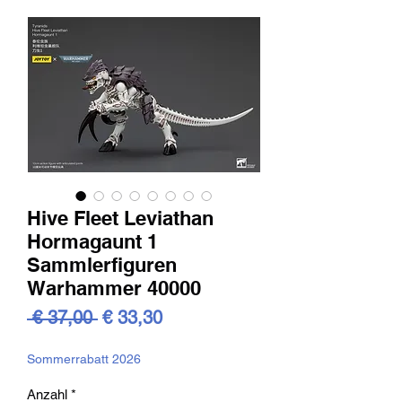
Hive Fleet Leviathan
Hormagaunt 1
Sammlerfiguren
Warhammer 40000
Standardpreis
Sale-
 € 37,00 
€ 33,30
Preis
Sommerrabatt 2026
Anzahl
*