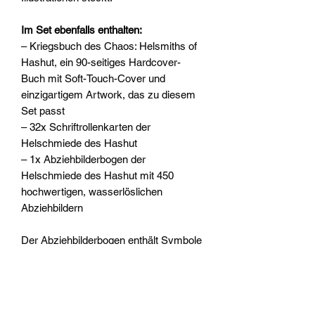
Im Set ebenfalls enthalten:
– Kriegsbuch des Chaos: Helsmiths of
Hashut, ein 90-seitiges Hardcover-
Buch mit Soft-Touch-Cover und
einzigartigem Artwork, das zu diesem
Set passt
– 32x Schriftrollenkarten der
Helschmiede des Hashut
– 1x Abziehbilderbogen der
Helschmiede des Hashut mit 450
hochwertigen, wasserlöslichen
Abziehbildern
Der Abziehbilderbogen enthält Symbole
für die Zikkurats Ur-Zorn, Muspelzharr,
Zharr Vyxa und die Schmiede
Anathema, sowie andere verfluchte
Symbole und Runen, mit denen du