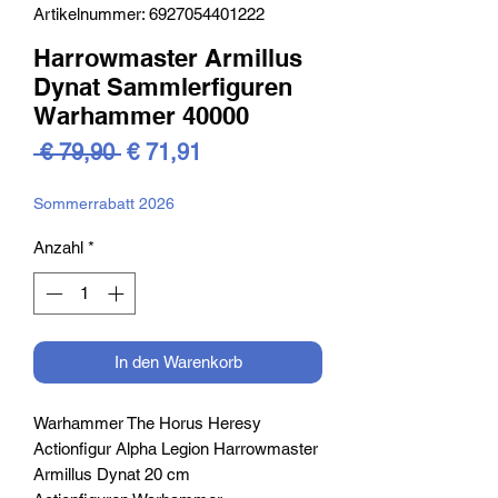
Artikelnummer: 6927054401222
Harrowmaster Armillus
Dynat Sammlerfiguren
Warhammer 40000
Standardpreis
Sale-
 € 79,90 
€ 71,91
Preis
Sommerrabatt 2026
Anzahl
*
In den Warenkorb
Warhammer The Horus Heresy
Actionfigur Alpha Legion Harrowmaster
Armillus Dynat 20 cm