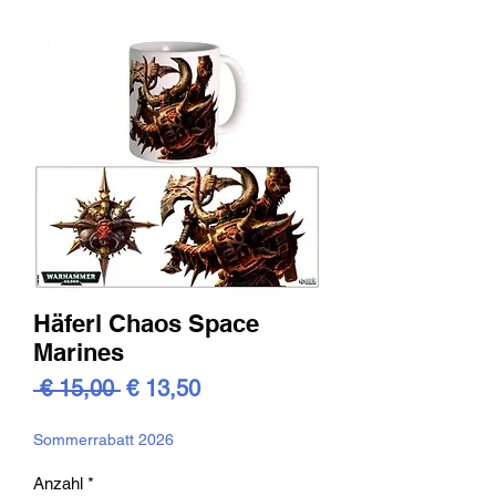
Häferl Chaos Space
Marines
Standardpreis
Sale-
 € 15,00 
€ 13,50
Preis
Sommerrabatt 2026
Anzahl
*