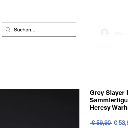
eve
Anme
Grey Slayer 
Sammlerfigu
Heresy War
Stand
 € 59,90 
€ 53,