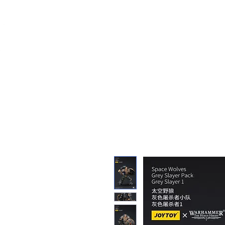
Feuerwerk-St
Feuerwerk für jeden Anlass