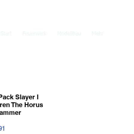
lden
Start
Feuerwerk
Modellbau
Mehr
Pack Slayer I
ren The Horus
hammer
ardpreis
Sale-
91