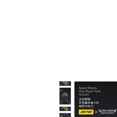
Feuerwerk-St
Feuerwerk für jeden Anlass