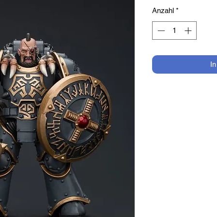
Anzahl
*
I