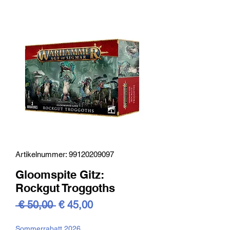
Artikelnummer: 99120209097
Gloomspite Gitz:
Rockgut Troggoths
Standardpreis
Sale-
 € 50,00 
€ 45,00
Preis
Sommerrabatt 2026