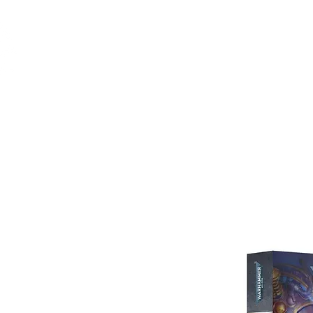
Feuerwerk-St
Feuerwerk für jeden Anlass