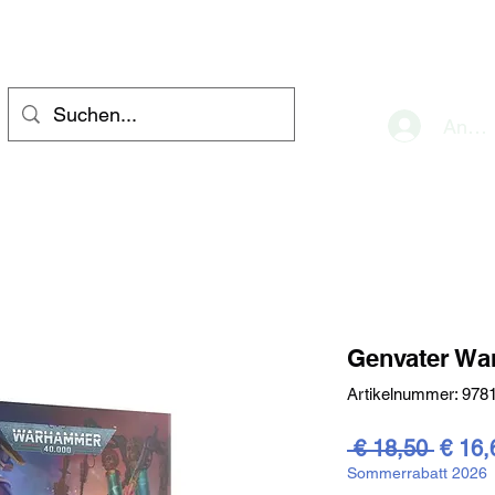
eve
Anme
Genvater Wa
Artikelnummer: 978
Stand
 € 18,50 
€ 16,
Sommerrabatt 2026