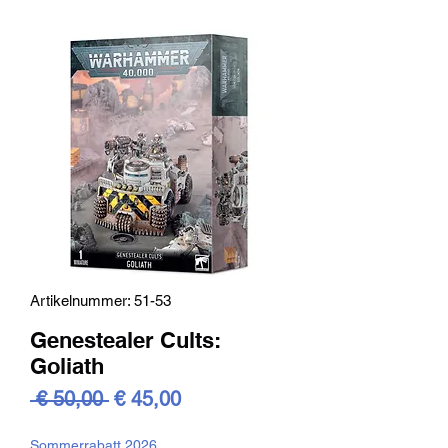
Artikelnummer: 51-53
Genestealer Cults:
Goliath
Standardpreis
Sale-
 € 50,00 
€ 45,00
Preis
Sommerrabatt 2026