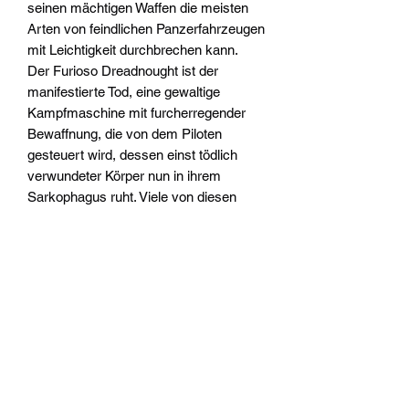
seinen mächtigen Waffen die meisten
Arten von feindlichen Panzerfahrzeugen
mit Leichtigkeit durchbrechen kann.
Der Furioso Dreadnought ist der
manifestierte Tod, eine gewaltige
Kampfmaschine mit furcherregender
Bewaffnung, die von dem Piloten
gesteuert wird, dessen einst tödlich
verwundeter Körper nun in ihrem
Sarkophagus ruht. Viele von diesen
Dreadnoughts tragen die stolzen
Narben von Jahrtausenden des Krieges
und werden im Orden der Blood Angels
als lebende Reliquien verehrt.