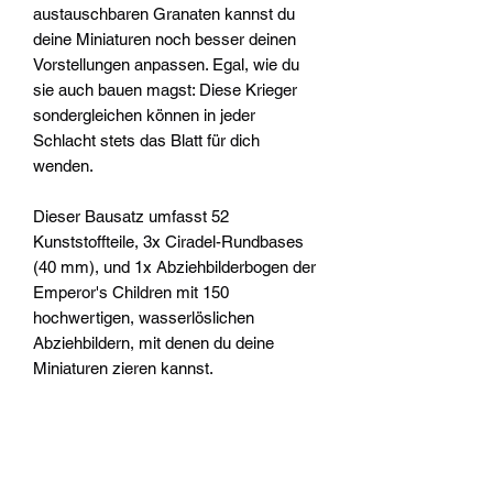
austauschbaren Granaten kannst du
deine Miniaturen noch besser deinen
Vorstellungen anpassen. Egal, wie du
sie auch bauen magst: Diese Krieger
sondergleichen können in jeder
Schlacht stets das Blatt für dich
wenden.
Dieser Bausatz umfasst 52
Kunststoffteile, 3x Ciradel-Rundbases
(40 mm), und 1x Abziehbilderbogen der
Emperor's Children mit 150
hochwertigen, wasserlöslichen
Abziehbildern, mit denen du deine
Miniaturen zieren kannst.
Diese Miniaturen sind unbemalt und
müssen zusammengebaut werden –
wir empfehlen die Verwendung von