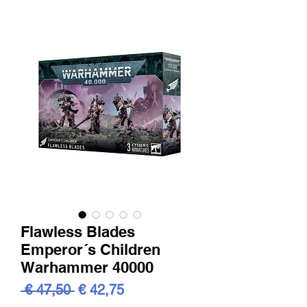
Flawless Blades
Emperor´s Children
Warhammer 40000
Standardpreis
Sale-
 € 47,50 
€ 42,75
Preis