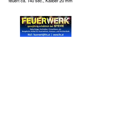
feuert ca. 140 sec., Kaliber 20 mm
Widerrufsrecht
Wir über Uns
Zahlungsinformationen
Kontakt
Informationen zu Feuerwerk
Versandinformationen
VPI-Studie zur Emission von Feinstaub durch Feuerwerk