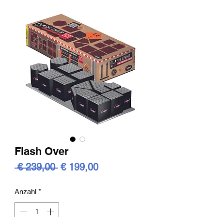
Flash Over
Standardpreis
Sale-
 € 239,00 
€ 199,00
Preis
Anzahl
*