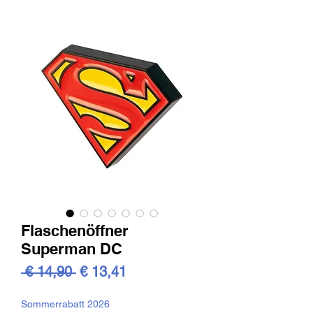
Flaschenöffner
Superman DC
Standardpreis
Sale-
 € 14,90 
€ 13,41
Preis
Sommerrabatt 2026