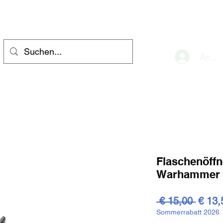
eve
Anme
Flaschenöffn
Warhammer 
Stand
 € 15,00 
€ 13,
Sommerrabatt 2026