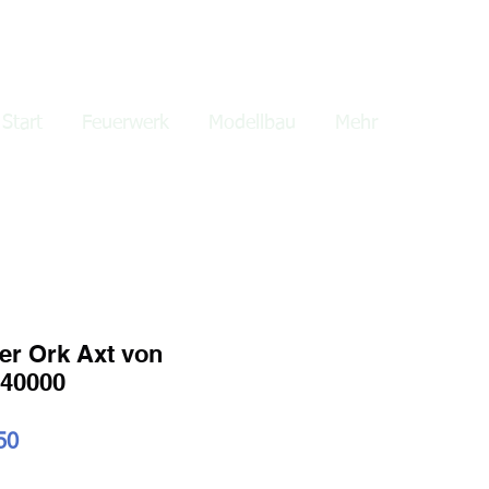
lden
Start
Feuerwerk
Modellbau
Mehr
er Ork Axt von
40000
ardpreis
Sale-
50
Preis