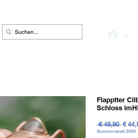
eve
Anme
Flapptter Cil
Schloss im
Stand
 € 49,90 
€ 44,
Sommerrabatt 2026