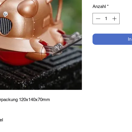
Anzahl
*
I
rpackung 120x140x70mm
el