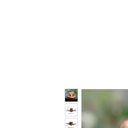
Feuerwerk-St
Feuerwerk für jeden Anlass