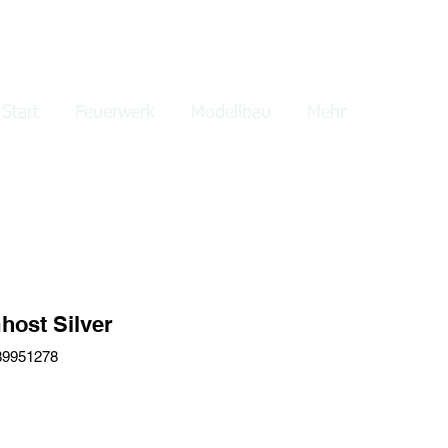
lden
Start
Feuerwerk
Modellbau
Mehr
host Silver
89951278