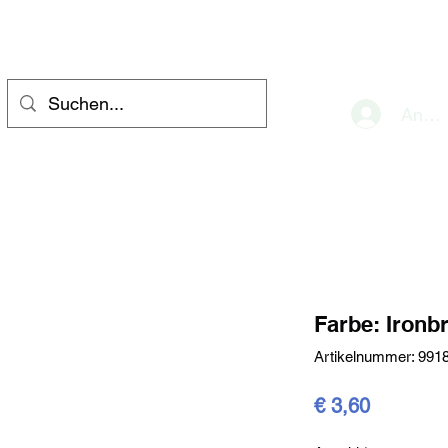
eve
Anme
Farbe: Ironb
Artikelnummer: 991
Preis
€ 3,60