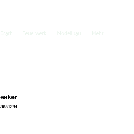
lden
Start
Feuerwerk
Modellbau
Mehr
reaker
89951264