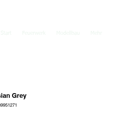
lden
Start
Feuerwerk
Modellbau
Mehr
sian Grey
89951271