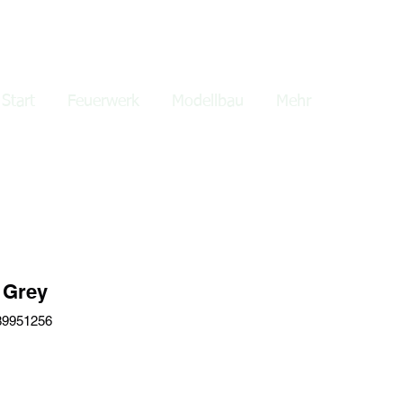
lden
Start
Feuerwerk
Modellbau
Mehr
 Grey
89951256