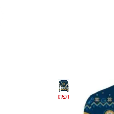
Feuerwerk-St
Feuerwerk für jeden Anlass