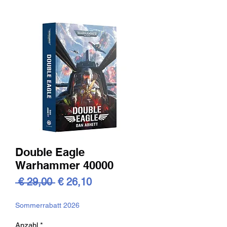
Double Eagle
Warhammer 40000
Standardpreis
Sale-
 € 29,00 
€ 26,10
Preis
Sommerrabatt 2026
Anzahl
*