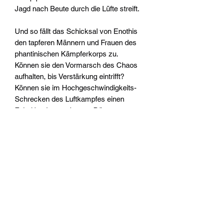
Jagd nach Beute durch die Lüfte streift.
Und so fällt das Schicksal von Enothis
den tapferen Männern und Frauen des
phantinischen Kämpferkorps zu.
Können sie den Vormarsch des Chaos
aufhalten, bis Verstärkung eintrifft?
Können sie im Hochgeschwindigkeits-
Schrecken des Luftkampfes einen
Feind besiegen, der von Dämonen
besessen ist?
Geschrieben von Dan Abnett.
Widerrufsrecht