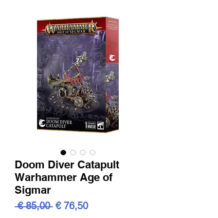
Doom Diver Catapult
Warhammer Age of
Sigmar
Standardpreis
Sale-
 € 85,00 
€ 76,50
Preis