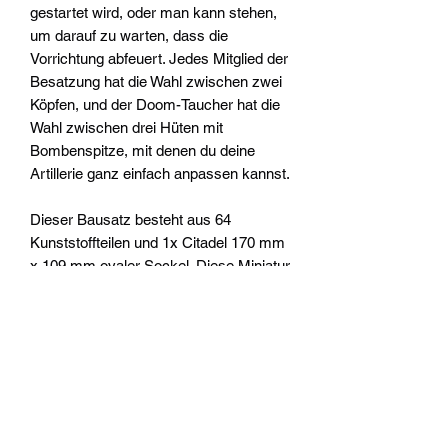
gestartet wird, oder man kann stehen,
um darauf zu warten, dass die
Vorrichtung abfeuert. Jedes Mitglied der
Besatzung hat die Wahl zwischen zwei
Köpfen, und der Doom-Taucher hat die
Wahl zwischen drei Hüten mit
Bombenspitze, mit denen du deine
Artillerie ganz einfach anpassen kannst.
Dieser Bausatz besteht aus 64
Kunststoffteilen und 1x Citadel 170 mm
x 109 mm ovaler Sockel. Diese Miniatur
muss zusammengebaut werden und
wird unlackiert geliefert – wir empfehlen
die Verwendung von Citadel Plastic
Glue und Citadel Colour Farben.