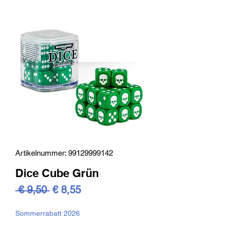
Artikelnummer: 99129999142
Dice Cube Grün
Standardpreis
Sale-
 € 9,50 
€ 8,55
Preis
Sommerrabatt 2026