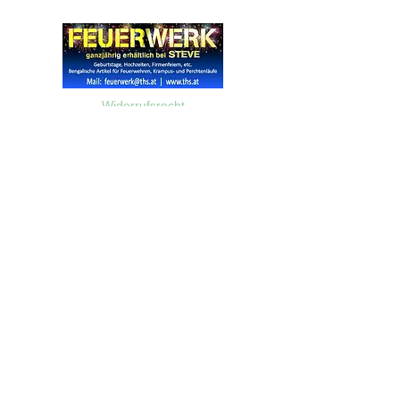
Widerrufsrecht
Wir über Uns
Zahlungsinformationen
Kontakt
Informationen zu Feuerwerk
Versandinformationen
VPI-Studie zur Emission von Feinstaub durch Feuerwerk