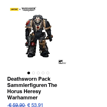
Deathsworn Pack
Sammlerfiguren The
Horus Heresy
Warhammer
Standardpreis
Sale-
 € 59,90 
€ 53,91