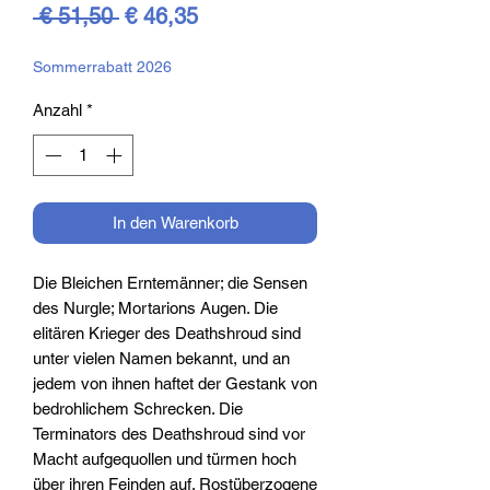
Standardpreis
Sale-
 € 51,50 
€ 46,35
Preis
Sommerrabatt 2026
Anzahl
*
In den Warenkorb
Die Bleichen Erntemänner; die Sensen
des Nurgle; Mortarions Augen. Die
elitären Krieger des Deathshroud sind
unter vielen Namen bekannt, und an
jedem von ihnen haftet der Gestank von
bedrohlichem Schrecken. Die
Terminators des Deathshroud sind vor
Macht aufgequollen und türmen hoch
über ihren Feinden auf. Rostüberzogene