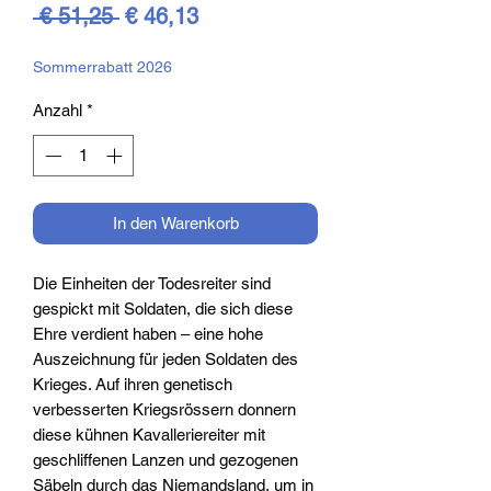
Standardpreis
Sale-
 € 51,25 
€ 46,13
Preis
Sommerrabatt 2026
Anzahl
*
In den Warenkorb
Die Einheiten der Todesreiter sind
gespickt mit Soldaten, die sich diese
Ehre verdient haben – eine hohe
Auszeichnung für jeden Soldaten des
Krieges. Auf ihren genetisch
verbesserten Kriegsrössern donnern
diese kühnen Kavalleriereiter mit
geschliffenen Lanzen und gezogenen
Säbeln durch das Niemandsland, um in