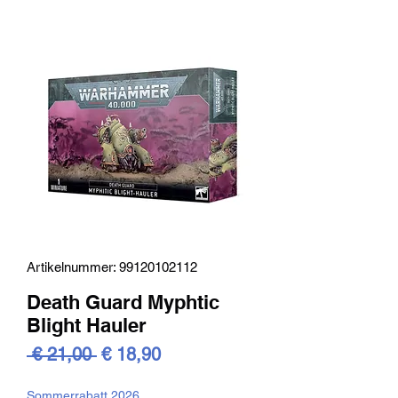
Artikelnummer: 99120102112
Death Guard Myphtic
Blight Hauler
Standardpreis
Sale-
 € 21,00 
€ 18,90
Preis
Sommerrabatt 2026