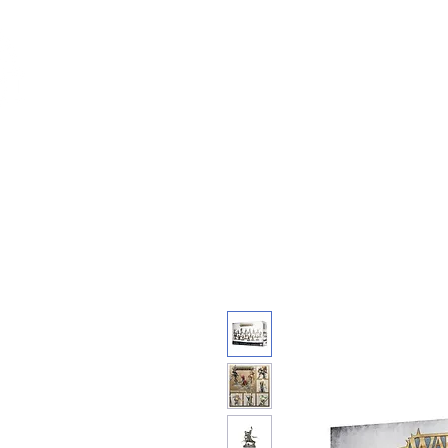
Feuerwerk-St
Feuerwerk für jeden Anlass