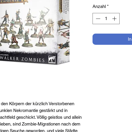
Anzahl
*
I
en Körpern der kürzlich Verstorbenen
dunklen Nekromantie gestärkt und in
htfeld geschickt. Völlig geistlos und allein
trieben, sind Zombie-Migrationen nach dem
tigen Seuche geworden, und viele Städte