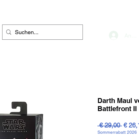
eve
Anme
Darth Maul v
Battlefront I
Stand
 € 29,00 
€ 26,
Sommerrabatt 2026