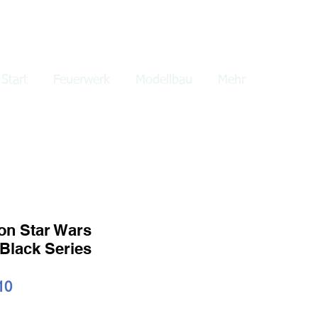
lden
Start
Feuerwerk
Modellbau
Mehr
on Star Wars
I Black Series
ardpreis
Sale-
10
Preis