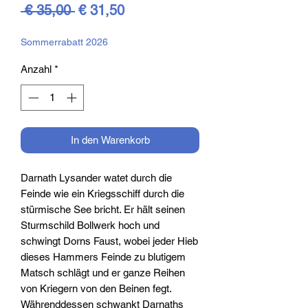
Standardpreis
Sale-
 € 35,00 
€ 31,50
Preis
Sommerrabatt 2026
Anzahl
*
In den Warenkorb
Darnath Lysander watet durch die
Feinde wie ein Kriegsschiff durch die
stürmische See bricht. Er hält seinen
Sturmschild Bollwerk hoch und
schwingt Dorns Faust, wobei jeder Hieb
dieses Hammers Feinde zu blutigem
Matsch schlägt und er ganze Reihen
von Kriegern von den Beinen fegt.
Währenddessen schwankt Darnaths