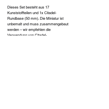
Dieses Set besteht aus 17
Kunststoffteilen und 1x Citadel-
Rundbase (50 mm). Die Miniatur ist
unbemalt und muss zusammengebaut
werden – wir empfehlen die
Verwendung von Citadel-
Kunststoffkleber und Citadel-Colour-
Farben.
Widerrufsrecht
Wir über Uns
Zahlungsinformationen