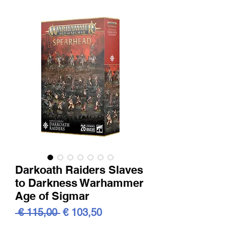
Darkoath Raiders Slaves
to Darkness Warhammer
Age of Sigmar
Standardpreis
Sale-
 € 115,00 
€ 103,50
Preis