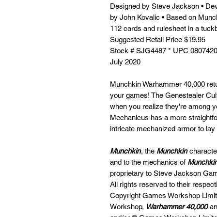
Designed by Steve Jackson • Deve
by John Kovalic • Based on Mun
112 cards and rulesheet in a tuck
Suggested Retail Price $19.95
Stock # SJG4487 * UPC 080742
July 2020
Munchkin Warhammer 40,000 retur
your games! The Genestealer Cults 
when you realize they're among you
Mechanicus has a more straightfor
intricate mechanized armor to lay
Munchkin
, the
Munchkin
character
and to the mechanics of
Munchkin
proprietary to Steve Jackson Gam
All rights reserved to their respe
Copyright Games Workshop Limi
Workshop,
Warhammer 40,000
an