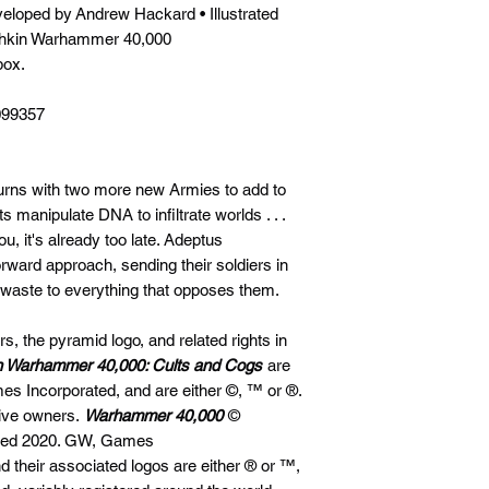
loped by Andrew Hackard • Illustrated
chkin Warhammer 40,000
box.
099357
ns with two more new Armies to add to
manipulate DNA to infiltrate worlds . . .
, it's already too late. Adeptus
ward approach, sending their soldiers in
 waste to everything that opposes them.
s, the pyramid logo, and related rights in
 Warhammer 40,000: Cults and Cogs
are
es Incorporated, and are either ©, ™ or ®.
ctive owners.
Warhammer 40,000
©
ted 2020. GW, Games
d their associated logos are either ® or ™,