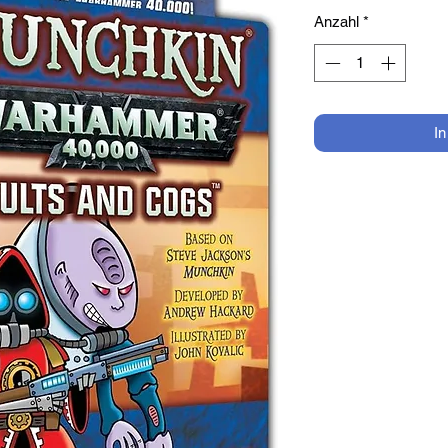
Anzahl
*
I