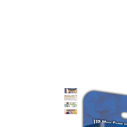
Feuerwerk-St
Feuerwerk für jeden Anlass