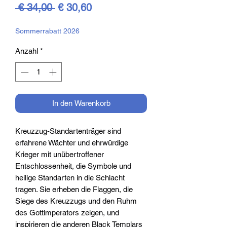
Standardpreis
Sale-
 € 34,00 
€ 30,60
Preis
Sommerrabatt 2026
Anzahl
*
In den Warenkorb
Kreuzzug-Standartenträger sind
erfahrene Wächter und ehrwürdige
Krieger mit unübertroffener
Entschlossenheit, die Symbole und
heilige Standarten in die Schlacht
tragen. Sie erheben die Flaggen, die
Siege des Kreuzzugs und den Ruhm
des Gottimperators zeigen, und
inspirieren die anderen Black Templars