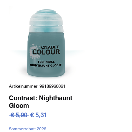
Artikelnummer: 99189960061
Contrast: Nighthaunt
Gloom
Standardpreis
Sale-
 € 5,90 
€ 5,31
Preis
Sommerrabatt 2026