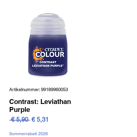
Artikelnummer: 99189960053
Contrast: Leviathan
Purple
Standardpreis
Sale-
 € 5,90 
€ 5,31
Preis
Sommerrabatt 2026